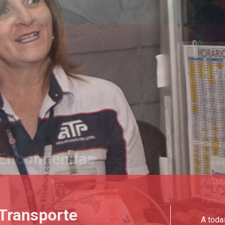
HO
SAN J
De Lun
Para e
Cerrad
Sábad
Para e
Cerrad
Encomiendas
Doming
PALM
De Lun
Para e
Cerrad
Sábad