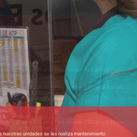
RARIOS
OSÉ:
es a viernes
nviar: 8:00 am a 4:30 pm / Para recoger: 8:00 am a 5:00 pm
o de 12:00 md a 1:00 pm
os
nviar: 8:00 am a 2:00 pm / Para recoger: 8:00 am a 4:00 pm
o de 12:30 pm a 1:00 pm
o No se brinda el servicio
ARES:
es a viernes
nviar: 7:30 am a 4:30 pm / Para recoger: 7:30 am a 6:30 pm
o de 12:00 md a 1:00 pm
os